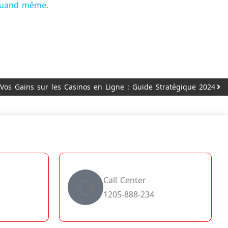
 quand même.
os Gains sur les Casinos en Ligne : Guide Stratégique 2024
Call Center
1205-888-234