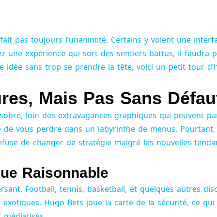
it pas toujours l’unanimité. Certains y voient une interfa
z une expérience qui sort des sentiers battus, il faudra p
 idée sans trop se prendre la tête, voici un petit tour d’
ures, Mais Pas Sans Défau
sobre, loin des extravagances graphiques qui peuvent par
ie de vous perdre dans un labyrinthe de menus. Pourtant, 
fuse de changer de stratégie malgré les nouvelles tenda
gue Raisonnable
rsant. Football, tennis, basketball, et quelques autres di
xotiques. Hugo Bets joue la carte de la sécurité, ce qui p
 médiatisés.