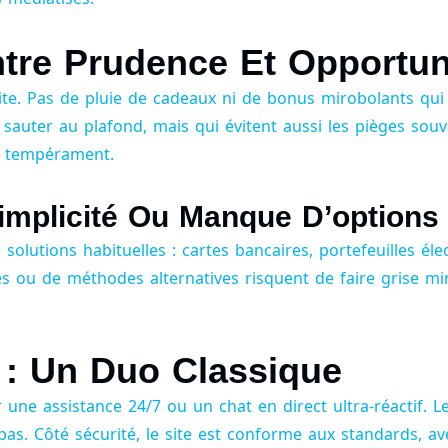
ntre Prudence Et Opportu
site. Pas de pluie de cadeaux ni de bonus mirobolants qui
 sauter au plafond, mais qui évitent aussi les pièges sou
e tempérament.
implicité Ou Manque D’options
olutions habituelles : cartes bancaires, portefeuilles éle
 ou de méthodes alternatives risquent de faire grise min
é : Un Duo Classique
r une assistance 24/7 ou un chat en direct ultra-réactif.
 pas. Côté sécurité, le site est conforme aux standards, a