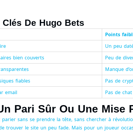
s Clés De Hugo Bets
Points faib
ire
Un peu dat
aires bien couverts
Peu de dive
ransparentes
Manque d’or
siques fiables
Pas de cryp
ar email
Pas de chat
Un Pari Sûr Ou Une Mise 
parier sans se prendre la tête, sans chercher à révolutio
 trouver le site un peu fade. Mais pour un joueur occasion