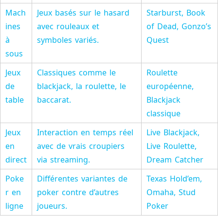
Mach
Jeux basés sur le hasard
Starburst, Book
ines
avec rouleaux et
of Dead, Gonzo’s
à
symboles variés.
Quest
sous
Jeux
Classiques comme le
Roulette
de
blackjack, la roulette, le
européenne,
table
baccarat.
Blackjack
classique
Jeux
Interaction en temps réel
Live Blackjack,
en
avec de vrais croupiers
Live Roulette,
direct
via streaming.
Dream Catcher
Poke
Différentes variantes de
Texas Hold’em,
r en
poker contre d’autres
Omaha, Stud
ligne
joueurs.
Poker