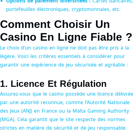
Options de paiement diversifiées :
Cartes bancaires,
portefeuilles électroniques, cryptomonnaies, etc.
Comment Choisir Un
Casino En Ligne Fiable ?
Le choix d’un casino en ligne ne doit pas être pris à la
légère. Voici les critères essentiels à considérer pour
garantir une expérience de jeu sécurisée et agréable :
1. Licence Et Régulation
Assurez-vous que le casino possède une licence délivrée
par une autorité reconnue, comme l’Autorité Nationale
des Jeux (ANJ) en France ou la Malta Gaming Authority
(MGA). Cela garantit que le site respecte des normes
strictes en matière de sécurité et de jeu responsable.