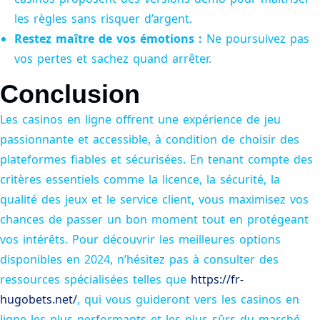
les règles sans risquer d’argent.
Restez maître de vos émotions :
Ne poursuivez pas
vos pertes et sachez quand arrêter.
Conclusion
Les casinos en ligne offrent une expérience de jeu
passionnante et accessible, à condition de choisir des
plateformes fiables et sécurisées. En tenant compte des
critères essentiels comme la licence, la sécurité, la
qualité des jeux et le service client, vous maximisez vos
chances de passer un bon moment tout en protégeant
vos intérêts. Pour découvrir les meilleures options
disponibles en 2024, n’hésitez pas à consulter des
ressources spécialisées telles que
https://fr-
hugobets.net/
, qui vous guideront vers les casinos en
ligne les plus performants et les plus sûrs du marché.