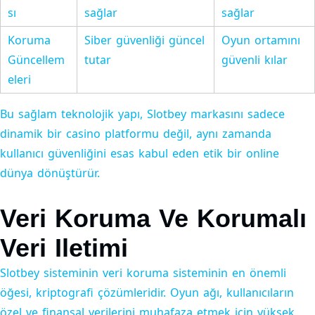
sı
sağlar
sağlar
Koruma
Siber güvenliği güncel
Oyun ortamını
Güncellem
tutar
güvenli kılar
eleri
Bu sağlam teknolojik yapı, Slotbey markasını sadece
dinamik bir casino platformu değil, aynı zamanda
kullanıcı güvenliğini esas kabul eden etik bir online
dünya dönüştürür.
Veri Koruma Ve Korumalı
Veri Iletimi
Slotbey sisteminin veri koruma sisteminin en önemli
öğesi, kriptografi çözümleridir. Oyun ağı, kullanıcıların
özel ve finansal verilerini muhafaza etmek için yüksek