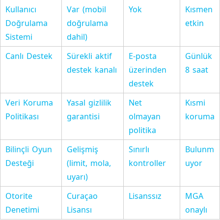
Kullanıcı
Var (mobil
Yok
Kısmen
Doğrulama
doğrulama
etkin
Sistemi
dahil)
Canlı Destek
Sürekli aktif
E-posta
Günlük
destek kanalı
üzerinden
8 saat
destek
Veri Koruma
Yasal gizlilik
Net
Kısmi
Politikası
garantisi
olmayan
koruma
politika
Bilinçli Oyun
Gelişmiş
Sınırlı
Bulunm
Desteği
(limit, mola,
kontroller
uyor
uyarı)
Otorite
Curaçao
Lisanssız
MGA
Denetimi
Lisansı
onaylı