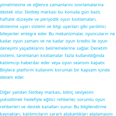
yönetmesine ve eğlence zamanlarını sınırlamalarına
destek olur. Slotbey markası bu konuda gün bazlı,
haftalık düzeyde ve periyodik oyun kısıtlamaları,
dinlenme uyarı sistemi ve bilgi uyarıları gibi yardımcı
bileşenler entegre eder. Bu mekanizmalar, oyuncuların ne
kadar oyun zamanı ve ne kadar oyun kredisi ile oyun
deneyimi yaşadıklarını belirlemelerine sağlar. Denetim
sistemi, tanımlanan kısıtlamalar fazla kullanıldığında
katılımcıyı haberdar eder veya oyun seansını kapatır.
Böylece platform kullanımı korumalı bir kapsam içinde
devam eder.
Diğer yandan Slotbey markası, bilinç seviyesini
yükseltmek hedefiyle eğitici rehberler, sorumlu oyun
rehberleri ve destek kanalları sunur. Bu bilgilendirme
kaynakları, katılımcıların zararlı alışkanlıkları algılamasını