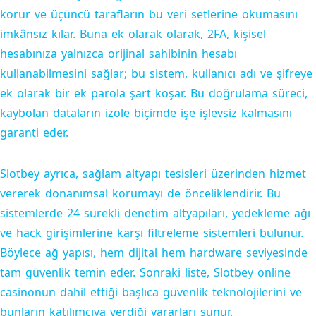
korur ve üçüncü tarafların bu veri setlerine okumasını
imkânsız kılar. Buna ek olarak olarak, 2FA, kişisel
hesabınıza yalnızca orijinal sahibinin hesabı
kullanabilmesini sağlar; bu sistem, kullanıcı adı ve şifreye
ek olarak bir ek parola şart koşar. Bu doğrulama süreci,
kaybolan dataların izole biçimde işe işlevsiz kalmasını
garanti eder.
Slotbey ayrıca, sağlam altyapı tesisleri üzerinden hizmet
vererek donanımsal korumayı de önceliklendirir. Bu
sistemlerde 24 sürekli denetim altyapıları, yedekleme ağı
ve hack girişimlerine karşı filtreleme sistemleri bulunur.
Böylece ağ yapısı, hem dijital hem hardware seviyesinde
tam güvenlik temin eder. Sonraki liste, Slotbey online
casinonun dahil ettiği başlıca güvenlik teknolojilerini ve
bunların katılımcıya verdiği yararları sunur.