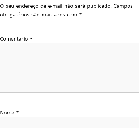
O seu endereço de e-mail não será publicado.
Campos
obrigatórios são marcados com
*
Comentário
*
Nome
*