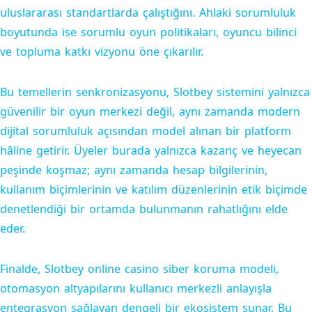
uluslararası standartlarda çalıştığını. Ahlaki sorumluluk
boyutunda ise sorumlu oyun politikaları, oyuncu bilinci
ve topluma katkı vizyonu öne çıkarılır.
Bu temellerin senkronizasyonu, Slotbey sistemini yalnızca
güvenilir bir oyun merkezi değil, aynı zamanda modern
dijital sorumluluk açısından model alınan bir platform
hâline getirir. Üyeler burada yalnızca kazanç ve heyecan
peşinde koşmaz; aynı zamanda hesap bilgilerinin,
kullanım biçimlerinin ve katılım düzenlerinin etik biçimde
denetlendiği bir ortamda bulunmanın rahatlığını elde
eder.
Finalde, Slotbey online casino siber koruma modeli,
otomasyon altyapılarını kullanıcı merkezli anlayışla
entegrasyon sağlayan dengeli bir ekosistem sunar. Bu