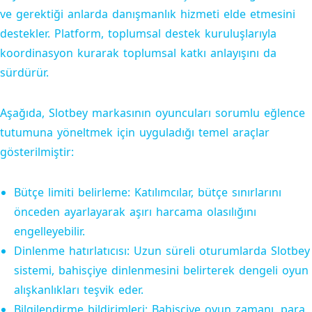
ve gerektiği anlarda danışmanlık hizmeti elde etmesini
destekler. Platform, toplumsal destek kuruluşlarıyla
koordinasyon kurarak toplumsal katkı anlayışını da
sürdürür.
Aşağıda, Slotbey markasının oyuncuları sorumlu eğlence
tutumuna yöneltmek için uyguladığı temel araçlar
gösterilmiştir:
Bütçe limiti belirleme: Katılımcılar, bütçe sınırlarını
önceden ayarlayarak aşırı harcama olasılığını
engelleyebilir.
Dinlenme hatırlatıcısı: Uzun süreli oturumlarda Slotbey
sistemi, bahisçiye dinlenmesini belirterek dengeli oyun
alışkanlıkları teşvik eder.
Bilgilendirme bildirimleri: Bahisçiye oyun zamanı, para