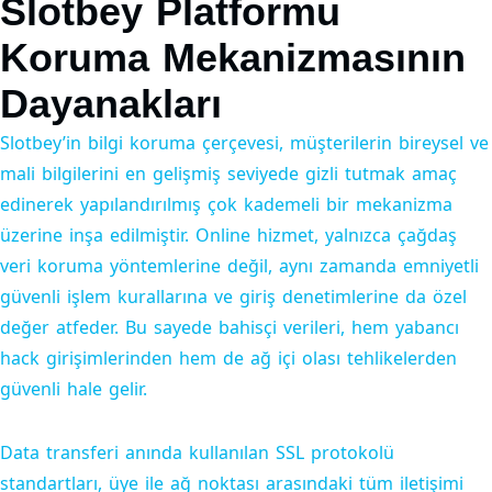
Slotbey Platformu
Koruma Mekanizmasının
Dayanakları
Slotbey’in bilgi koruma çerçevesi, müşterilerin bireysel ve
mali bilgilerini en gelişmiş seviyede gizli tutmak amaç
edinerek yapılandırılmış çok kademeli bir mekanizma
üzerine inşa edilmiştir. Online hizmet, yalnızca çağdaş
veri koruma yöntemlerine değil, aynı zamanda emniyetli
güvenli işlem kurallarına ve giriş denetimlerine da özel
değer atfeder. Bu sayede bahisçi verileri, hem yabancı
hack girişimlerinden hem de ağ içi olası tehlikelerden
güvenli hale gelir.
Data transferi anında kullanılan SSL protokolü
standartları, üye ile ağ noktası arasındaki tüm iletişimi