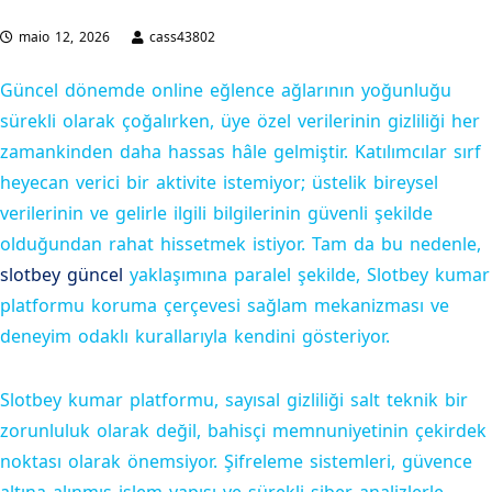
maio 12, 2026
cass43802
Güncel dönemde online eğlence ağlarının yoğunluğu
sürekli olarak çoğalırken, üye özel verilerinin gizliliği her
zamankinden daha hassas hâle gelmiştir. Katılımcılar sırf
heyecan verici bir aktivite istemiyor; üstelik bireysel
verilerinin ve gelirle ilgili bilgilerinin güvenli şekilde
olduğundan rahat hissetmek istiyor. Tam da bu nedenle,
slotbey güncel
yaklaşımına paralel şekilde, Slotbey kumar
platformu koruma çerçevesi sağlam mekanizması ve
deneyim odaklı kurallarıyla kendini gösteriyor.
Slotbey kumar platformu, sayısal gizliliği salt teknik bir
zorunluluk olarak değil, bahisçi memnuniyetinin çekirdek
noktası olarak önemsiyor. Şifreleme sistemleri, güvence