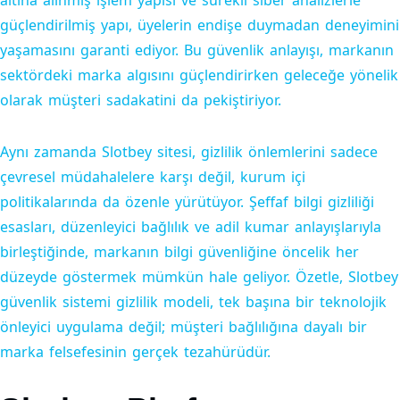
altına alınmış işlem yapısı ve sürekli siber analizlerle
güçlendirilmiş yapı, üyelerin endişe duymadan deneyimini
yaşamasını garanti ediyor. Bu güvenlik anlayışı, markanın
sektördeki marka algısını güçlendirirken geleceğe yönelik
olarak müşteri sadakatini da pekiştiriyor.
Aynı zamanda Slotbey sitesi, gizlilik önlemlerini sadece
çevresel müdahalelere karşı değil, kurum içi
politikalarında da özenle yürütüyor. Şeffaf bilgi gizliliği
esasları, düzenleyici bağlılık ve adil kumar anlayışlarıyla
birleştiğinde, markanın bilgi güvenliğine öncelik her
düzeyde göstermek mümkün hale geliyor. Özetle, Slotbey
güvenlik sistemi gizlilik modeli, tek başına bir teknolojik
önleyici uygulama değil; müşteri bağlılığına dayalı bir
marka felsefesinin gerçek tezahürüdür.