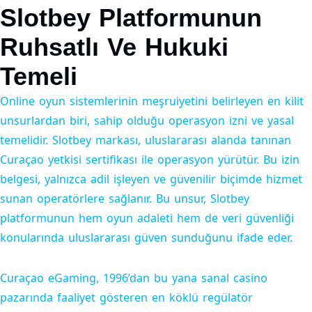
Slotbey Platformunun
Ruhsatlı Ve Hukuki
Temeli
Online oyun sistemlerinin meşruiyetini belirleyen en kilit
unsurlardan biri, sahip olduğu operasyon izni ve yasal
temelidir. Slotbey markası, uluslararası alanda tanınan
Curaçao yetkisi sertifikası ile operasyon yürütür. Bu izin
belgesi, yalnızca adil işleyen ve güvenilir biçimde hizmet
sunan operatörlere sağlanır. Bu unsur, Slotbey
platformunun hem oyun adaleti hem de veri güvenliği
konularında uluslararası güven sunduğunu ifade eder.
Curaçao eGaming, 1996’dan bu yana sanal casino
pazarında faaliyet gösteren en köklü regülatör