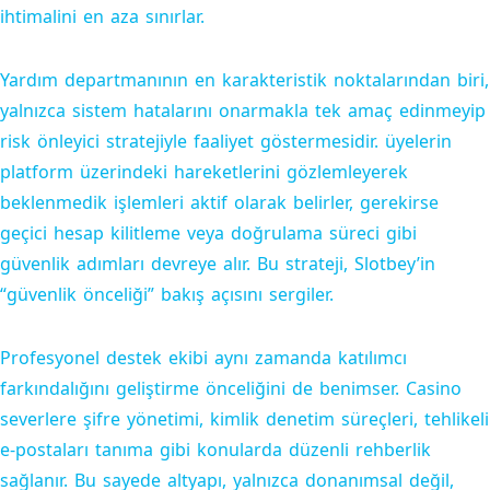
ihtimalini en aza sınırlar.
Yardım departmanının en karakteristik noktalarından biri,
yalnızca sistem hatalarını onarmakla tek amaç edinmeyip
risk önleyici stratejiyle faaliyet göstermesidir. üyelerin
platform üzerindeki hareketlerini gözlemleyerek
beklenmedik işlemleri aktif olarak belirler, gerekirse
geçici hesap kilitleme veya doğrulama süreci gibi
güvenlik adımları devreye alır. Bu strateji, Slotbey’in
“güvenlik önceliği” bakış açısını sergiler.
Profesyonel destek ekibi aynı zamanda katılımcı
farkındalığını geliştirme önceliğini de benimser. Casino
severlere şifre yönetimi, kimlik denetim süreçleri, tehlikeli
e-postaları tanıma gibi konularda düzenli rehberlik
sağlanır. Bu sayede altyapı, yalnızca donanımsal değil,