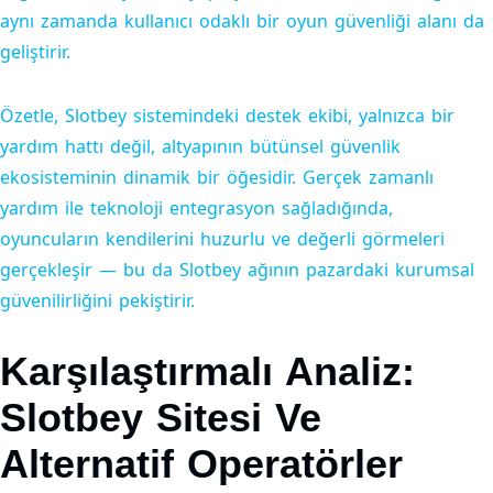
aynı zamanda kullanıcı odaklı bir oyun güvenliği alanı da
geliştirir.
Özetle, Slotbey sistemindeki destek ekibi, yalnızca bir
yardım hattı değil, altyapının bütünsel güvenlik
ekosisteminin dinamik bir öğesidir. Gerçek zamanlı
yardım ile teknoloji entegrasyon sağladığında,
oyuncuların kendilerini huzurlu ve değerli görmeleri
gerçekleşir — bu da Slotbey ağının pazardaki kurumsal
güvenilirliğini pekiştirir.
Karşılaştırmalı Analiz:
Slotbey Sitesi Ve
Alternatif Operatörler