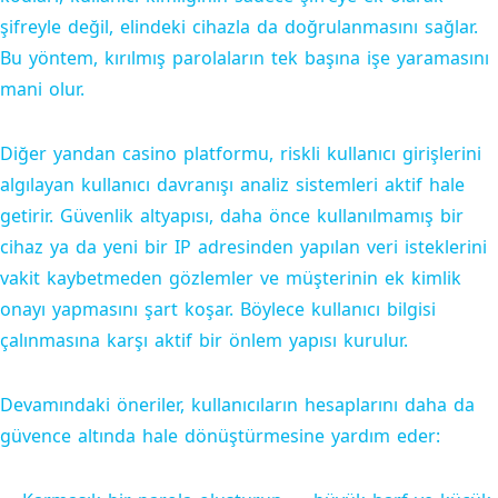
şifreyle değil, elindeki cihazla da doğrulanmasını sağlar.
Bu yöntem, kırılmış parolaların tek başına işe yaramasını
mani olur.
Diğer yandan casino platformu, riskli kullanıcı girişlerini
algılayan kullanıcı davranışı analiz sistemleri aktif hale
getirir. Güvenlik altyapısı, daha önce kullanılmamış bir
cihaz ya da yeni bir IP adresinden yapılan veri isteklerini
vakit kaybetmeden gözlemler ve müşterinin ek kimlik
onayı yapmasını şart koşar. Böylece kullanıcı bilgisi
çalınmasına karşı aktif bir önlem yapısı kurulur.
Devamındaki öneriler, kullanıcıların hesaplarını daha da
güvence altında hale dönüştürmesine yardım eder: