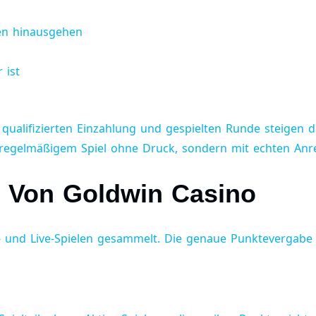
ben hinausgehen
 ist
qualifizierten Einzahlung und gespielten Runde steigen d
 regelmäßigem Spiel ohne Druck, sondern mit echten Anre
Von Goldwin Casino
h- und Live-Spielen gesammelt. Die genaue Punktevergabe va