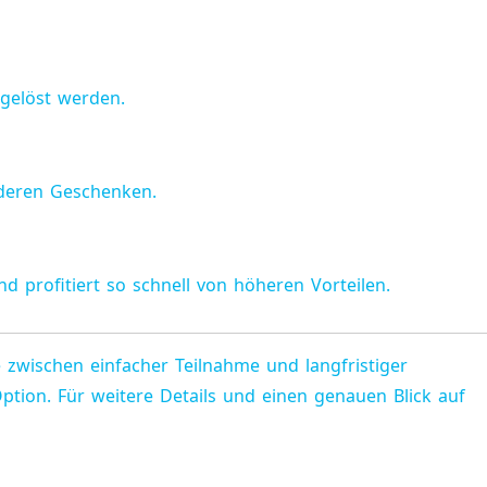
ngelöst werden.
nderen Geschenken.
d profitiert so schnell von höheren Vorteilen.
 zwischen einfacher Teilnahme und langfristiger
Option. Für weitere Details und einen genauen Blick auf