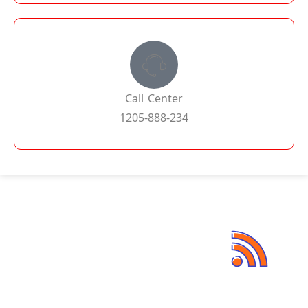
Call Center
1205-888-234