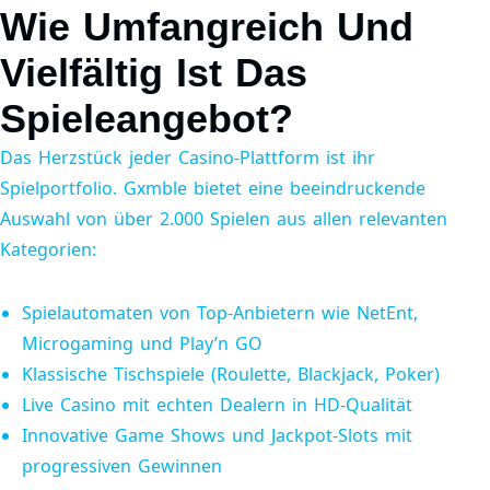
Wie Umfangreich Und
Vielfältig Ist Das
Spieleangebot?
Das Herzstück jeder Casino-Plattform ist ihr
Spielportfolio. Gxmble bietet eine beeindruckende
Auswahl von über 2.000 Spielen aus allen relevanten
Kategorien:
Spielautomaten von Top-Anbietern wie NetEnt,
Microgaming und Play’n GO
Klassische Tischspiele (Roulette, Blackjack, Poker)
Live Casino mit echten Dealern in HD-Qualität
Innovative Game Shows und Jackpot-Slots mit
progressiven Gewinnen