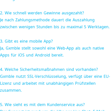
2. Wie schnell werden Gewinne ausgezahlt?
Je nach Zahlungsmethode dauert die Auszahlung
zwischen wenigen Stunden bis zu maximal 5 Werktagen.
3. Gibt es eine mobile App?
Ja, Gxmble stellt sowohl eine Web-App als auch native
Apps für iOS und Android bereit.
4. Welche Sicherheitsmaßnahmen sind vorhanden?
Gxmble nutzt SSL-Verschlüsselung, verfügt über eine EU-
Lizenz und arbeitet mit unabhängigen Prüfstellen
zusammen.
5. Wie sieht es mit dem Kundenservice aus?