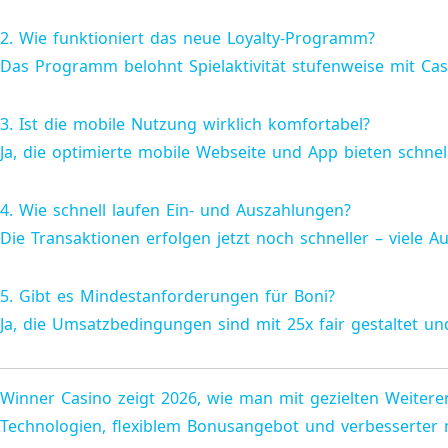
2. Wie funktioniert das neue Loyalty-Programm?
Das Programm belohnt Spielaktivität stufenweise mit Cas
3. Ist die mobile Nutzung wirklich komfortabel?
Ja, die optimierte mobile Webseite und App bieten schne
4. Wie schnell laufen Ein- und Auszahlungen?
Die Transaktionen erfolgen jetzt noch schneller – viele
5. Gibt es Mindestanforderungen für Boni?
Ja, die Umsatzbedingungen sind mit 25x fair gestaltet un
Winner Casino zeigt 2026, wie man mit gezielten Weitere
Technologien, flexiblem Bonusangebot und verbesserter m