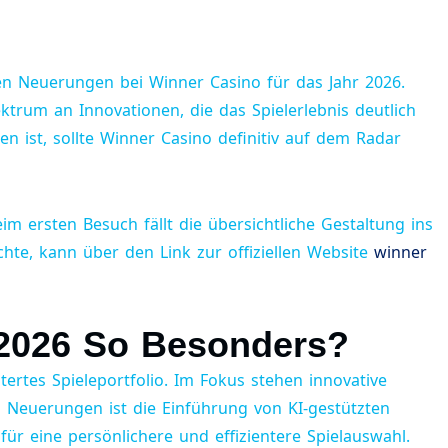
ten Neuerungen bei Winner Casino für das Jahr 2026.
ektrum an Innovationen, die das Spielerlebnis deutlich
 ist, sollte Winner Casino definitiv auf dem Radar
im ersten Besuch fällt die übersichtliche Gestaltung ins
hte, kann über den Link zur offiziellen Website
winner
 2026 So Besonders?
rtes Spieleportfolio. Im Fokus stehen innovative
n Neuerungen ist die Einführung von KI-gestützten
ür eine persönlichere und effizientere Spielauswahl.