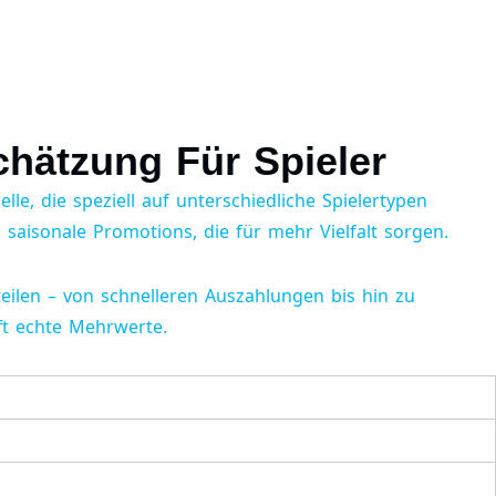
hätzung Für Spieler
e, die speziell auf unterschiedliche Spielertypen
saisonale Promotions, die für mehr Vielfalt sorgen.
eilen – von schnelleren Auszahlungen bis hin zu
ft echte Mehrwerte.