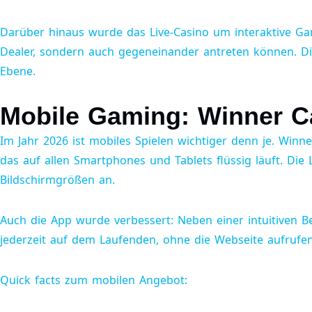
Darüber hinaus wurde das Live-Casino um interaktive Ga
Dealer, sondern auch gegeneinander antreten können. Die
Ebene.
Mobile Gaming: Winner Ca
Im Jahr 2026 ist mobiles Spielen wichtiger denn je. Winn
das auf allen Smartphones und Tablets flüssig läuft. Die
Bildschirmgrößen an.
Auch die App wurde verbessert: Neben einer intuitiven B
jederzeit auf dem Laufenden, ohne die Webseite aufrufe
Quick facts zum mobilen Angebot: