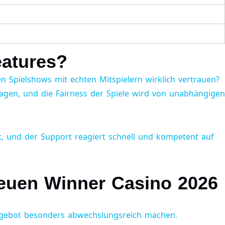
eatures?
en Spielshows mit echten Mitspielern wirklich vertrauen?
agen, und die Fairness der Spiele wird von unabhängigen
rt, und der Support reagiert schnell und kompetent auf
euen Winner Casino 2026
Angebot besonders abwechslungsreich machen.