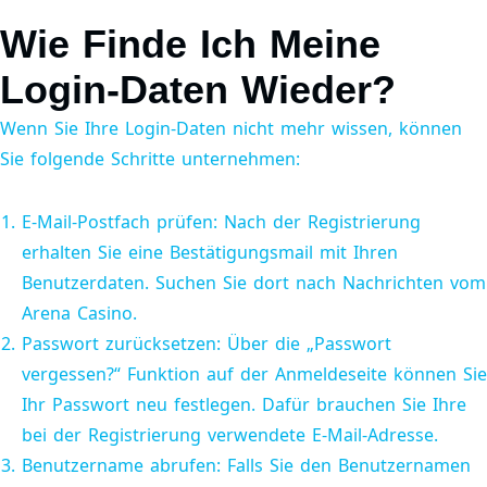
Wie Finde Ich Meine
Login-Daten Wieder?
Wenn Sie Ihre Login-Daten nicht mehr wissen, können
Sie folgende Schritte unternehmen:
E-Mail-Postfach prüfen: Nach der Registrierung
erhalten Sie eine Bestätigungsmail mit Ihren
Benutzerdaten. Suchen Sie dort nach Nachrichten vom
Arena Casino.
Passwort zurücksetzen: Über die „Passwort
vergessen?“ Funktion auf der Anmeldeseite können Sie
Ihr Passwort neu festlegen. Dafür brauchen Sie Ihre
bei der Registrierung verwendete E-Mail-Adresse.
Benutzername abrufen: Falls Sie den Benutzernamen