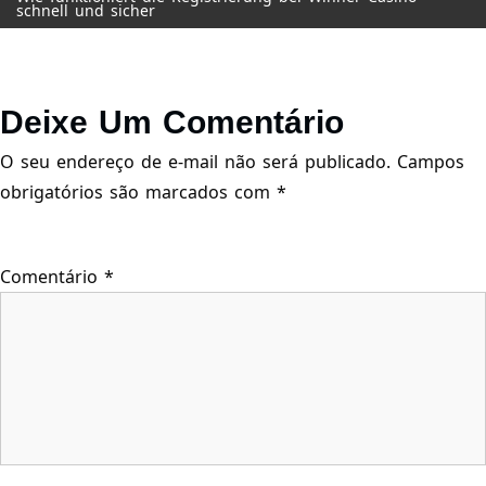
schnell und sicher
Deixe Um Comentário
O seu endereço de e-mail não será publicado.
Campos
obrigatórios são marcados com
*
Comentário
*