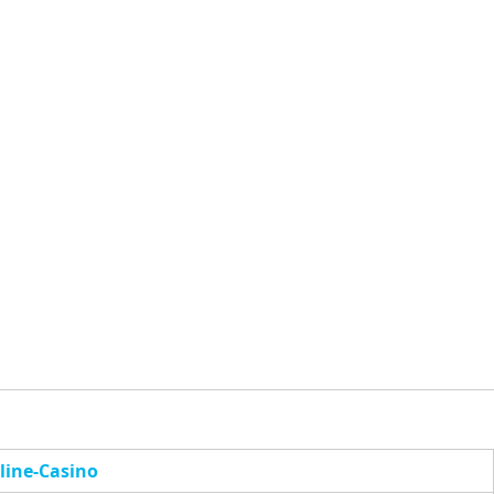
line-Casino