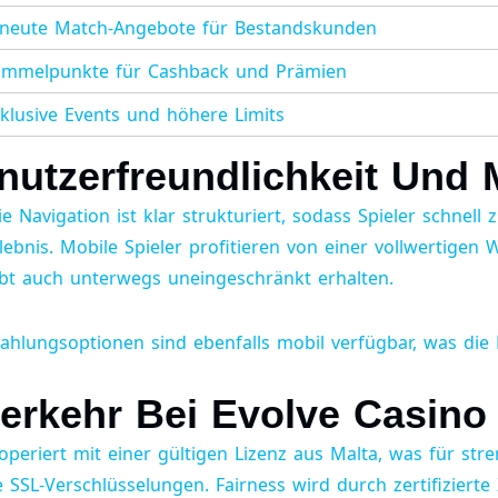
rneute Match-Angebote für Bestandskunden
ammelpunkte für Cashback und Prämien
klusive Events und höhere Limits
enutzerfreundlichkeit Und
e Navigation ist klar strukturiert, sodass Spieler schnell z
bnis. Mobile Spieler profitieren von einer vollwertigen W
ibt auch unterwegs uneingeschränkt erhalten.
lungsoptionen sind ebenfalls mobil verfügbar, was die Fle
erkehr Bei Evolve Casino
 operiert mit einer gültigen Lizenz aus Malta, was für st
SL-Verschlüsselungen. Fairness wird durch zertifizierte 