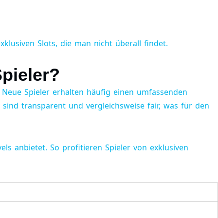
klusiven Slots, die man nicht überall findet.
pieler?
 Neue Spieler erhalten häufig einen umfassenden
ind transparent und vergleichsweise fair, was für den
s anbietet. So profitieren Spieler von exklusiven