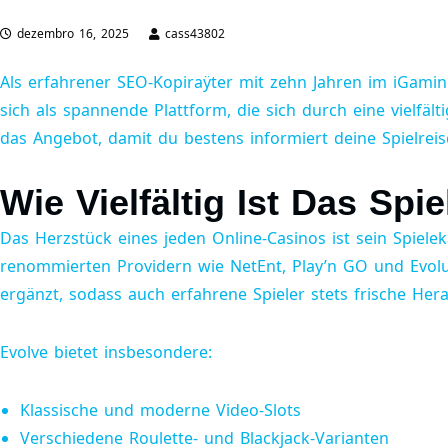
dezembro 16, 2025
cass43802
Als erfahrener SEO-Kopiraÿter mit zehn Jahren im iGami
sich als spannende Plattform, die sich durch eine vielfält
das Angebot, damit du bestens informiert deine Spielreis
Wie Vielfältig Ist Das Sp
Das Herzstück eines jeden Online-Casinos ist sein Spielek
renommierten Providern wie NetEnt, Play’n GO und Evol
ergänzt, sodass auch erfahrene Spieler stets frische Her
Evolve bietet insbesondere:
Klassische und moderne Video-Slots
Verschiedene Roulette- und Blackjack-Varianten