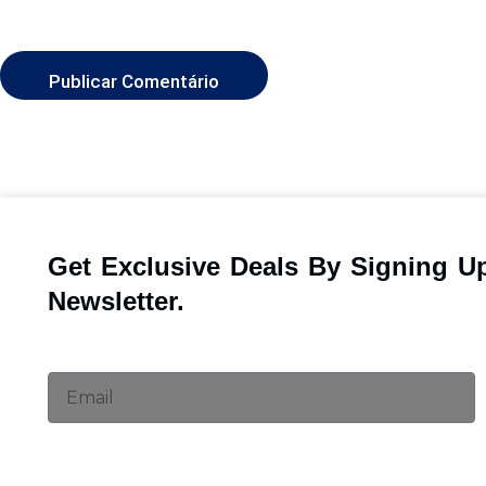
Get Exclusive Deals By Signing U
Newsletter.