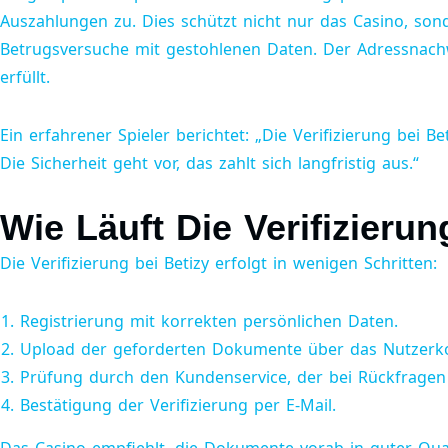
Auszahlungen zu. Dies schützt nicht nur das Casino, son
Betrugsversuche mit gestohlenen Daten. Der Adressnachwei
erfüllt.
Ein erfahrener Spieler berichtet: „Die Verifizierung bei 
Die Sicherheit geht vor, das zahlt sich langfristig aus.“
Wie Läuft Die Verifizier
Die Verifizierung bei Betizy erfolgt in wenigen Schritten:
Registrierung mit korrekten persönlichen Daten.
Upload der geforderten Dokumente über das Nutzerk
Prüfung durch den Kundenservice, der bei Rückfragen s
Bestätigung der Verifizierung per E-Mail.