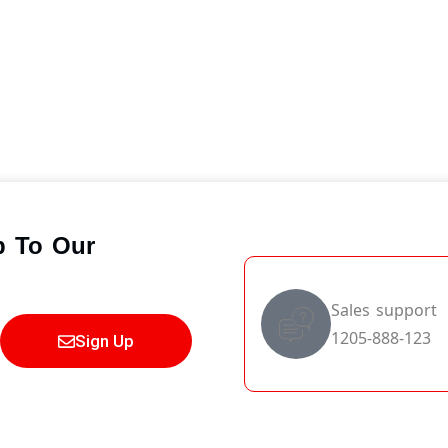
p To Our
Sales support
1205-888-123
Sign Up