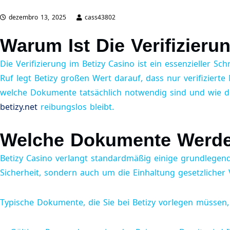
dezembro 13, 2025
cass43802
Warum Ist Die Verifizieru
Die Verifizierung im Betizy Casino ist ein essenzieller Sch
Ruf legt Betizy großen Wert darauf, dass nur verifizier
welche Dokumente tatsächlich notwendig sind und wie der
betizy.net
reibungslos bleibt.
Welche Dokumente Werden 
Betizy Casino verlangt standardmäßig einige grundlegend
Sicherheit, sondern auch um die Einhaltung gesetzliche
Typische Dokumente, die Sie bei Betizy vorlegen müssen, 