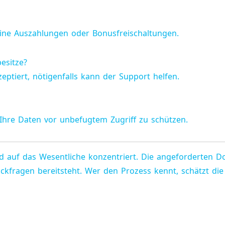
keine Auszahlungen oder Bonusfreischaltungen.
esitze?
eptiert, nötigenfalls kann der Support helfen.
Ihre Daten vor unbefugtem Zugriff zu schützen.
rt und auf das Wesentliche konzentriert. Die angefordert
ckfragen bereitsteht. Wer den Prozess kennt, schätzt die