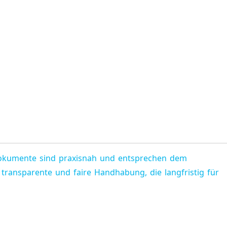
en Dokumente sind praxisnah und entsprechen dem
 transparente und faire Handhabung, die langfristig für