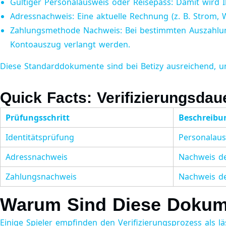
Gültiger Personalausweis oder Reisepass: Damit wird Ih
Adressnachweis: Eine aktuelle Rechnung (z. B. Strom, W
Zahlungsmethode Nachweis: Bei bestimmten Auszahlung
Kontoauszug verlangt werden.
Diese Standarddokumente sind bei Betizy ausreichend, um
Quick Facts: Verifizierungsdau
Prüfungsschritt
Beschreibu
Identitätsprüfung
Personalaus
Adressnachweis
Nachweis d
Zahlungsnachweis
Nachweis d
Warum Sind Diese Dokum
Einige Spieler empfinden den Verifizierungsprozess als l