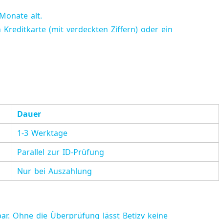
Monate alt.
editkarte (mit verdeckten Ziffern) oder ein
Dauer
1-3 Werktage
Parallel zur ID-Prüfung
Nur bei Auszahlung
?
ar. Ohne die Überprüfung lässt Betizy keine