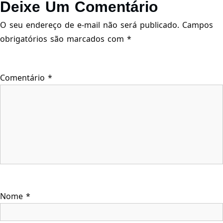
Deixe Um Comentário
O seu endereço de e-mail não será publicado.
Campos
obrigatórios são marcados com
*
Comentário
*
Nome
*