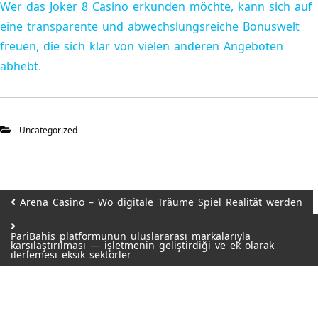
Wer das Joker 8 Casino erkunden möchte, kann sich auf
eine transparente und abwechslungsreiche Bonuswelt
freuen, die sich klar von vielen anderen Angeboten
abhebt.
Uncategorized
Arena Casino – Wo digitale Träume Spiel Realität werden
PariBahis platformunun uluslararası markalarıyla
karşılaştırılması — işletmenin geliştirdiği ve ek olarak
ilerlemesi eksik sektörler