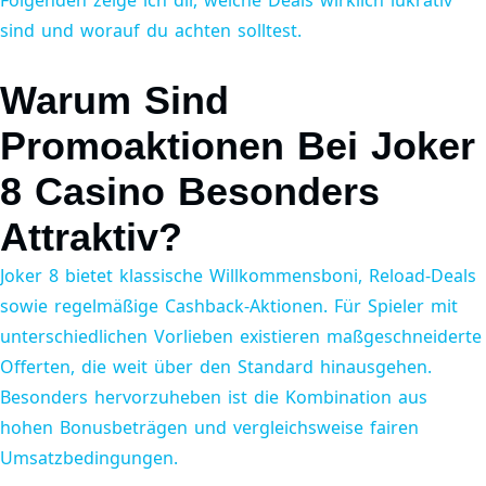
Folgenden zeige ich dir, welche Deals wirklich lukrativ
sind und worauf du achten solltest.
Warum Sind
Promoaktionen Bei Joker
8 Casino Besonders
Attraktiv?
Joker 8 bietet klassische Willkommensboni, Reload-Deals
sowie regelmäßige Cashback-Aktionen. Für Spieler mit
unterschiedlichen Vorlieben existieren maßgeschneiderte
Offerten, die weit über den Standard hinausgehen.
Besonders hervorzuheben ist die Kombination aus
hohen Bonusbeträgen und vergleichsweise fairen
Umsatzbedingungen.