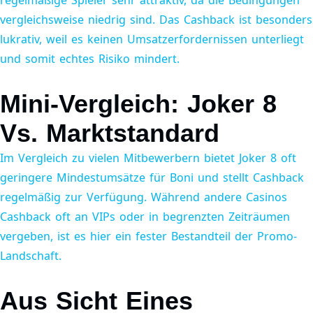
regelmäßige Spieler sehr attraktiv, da die Bedingungen
vergleichsweise niedrig sind. Das Cashback ist besonders
lukrativ, weil es keinen Umsatzerfordernissen unterliegt
und somit echtes Risiko mindert.
Mini-Vergleich: Joker 8
Vs. Marktstandard
Im Vergleich zu vielen Mitbewerbern bietet Joker 8 oft
geringere Mindestumsätze für Boni und stellt Cashback
regelmäßig zur Verfügung. Während andere Casinos
Cashback oft an VIPs oder in begrenzten Zeiträumen
vergeben, ist es hier ein fester Bestandteil der Promo-
Landschaft.
Aus Sicht Eines