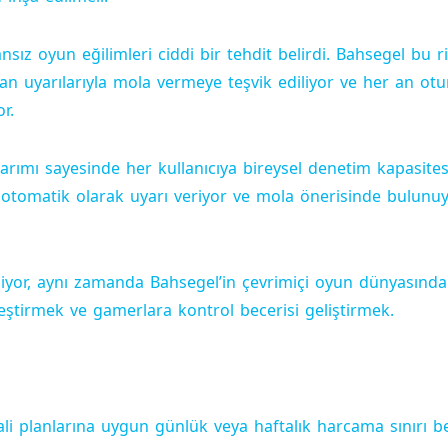
sız oyun eğilimleri ciddi bir tehdit belirdi. Bahsegel bu 
zaman uyarılarıyla mola vermeye teşvik ediliyor ve her an otur
r.
arımı sayesinde her kullanıcıya bireysel denetim kapasites
tomatik olarak uyarı veriyor ve mola önerisinde bulunuyo
iyor, aynı zamanda Bahsegel’in çevrimiçi oyun dünyasında e
eştirmek ve gamerlara kontrol becerisi geliştirmek.
li planlarına uygun günlük veya haftalık harcama sınırı beli