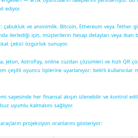
m engelleri — artık oyuncuların taleplerini yanıtlamıyor. 
l ediyor.
or: çabukluk ve anonimlik. Bitcoin, Ethereum veya Tether gibi
sında ilerlediği için, müşterilerin hesap detayları veya iba
ikkat çekici özgürlük sunuyor.
ara, Jeton, AstroPay, online cüzdan çözümleri ve hızlı QR 
 çeşitli oyuncu tiplerine uyarlanıyor: belirli kullanıcılar
i sayesinde her finansal akışın izlenebilir ve kontrol edil
lsuz uyumlu kalmasını sağlıyor.
raçların projeksiyon oranlarını gösteriyor: