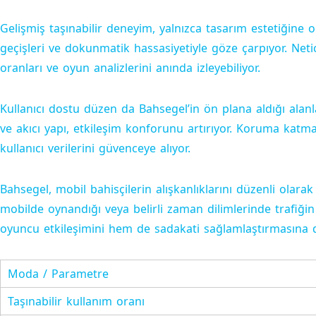
Gelişmiş taşınabilir deneyim, yalnızca tasarım estetiğine od
geçişleri ve dokunmatik hassasiyetiyle göze çarpıyor. Net
oranları ve oyun analizlerini anında izleyebiliyor.
Kullanıcı dostu düzen da Bahsegel’in ön plana aldığı alan
ve akıcı yapı, etkileşim konforunu artırıyor. Koruma katma
kullanıcı verilerini güvenceye alıyor.
Bahsegel, mobil bahisçilerin alışkanlıklarını düzenli olar
mobilde oynandığı veya belirli zaman dilimlerinde trafiğin 
oyuncu etkileşimini hem de sadakati sağlamlaştırmasına d
Moda / Parametre
Taşınabilir kullanım oranı