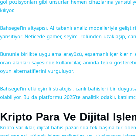
gol pozisyonları gibi unsurlar hemen cihazlarına yansıtılı
kılıyor.
Bahsegel’in altyapısı, AI tabanlı analiz modelleriyle gelişt
yansıtıyor. Neticede gamer, seyirci rolünden uzaklaşıp, canl
Bununla birlikte uygulama arayüzü, eşzamanlı içeriklerin an
oran alanları sayesinde kullanıcılar, anında tepki göstere
oyun alternatiflerini vurguluyor.
Bahsegel’in etkileşimli stratejisi, canlı bahisleri bir duyg
olabiliyor. Bu da platformu 2025’te analitik odaklı, katılımc
Kripto Para Ve Dijital Işl
Kripto varlıklar, dijital bahis pazarında tek başına bir ö