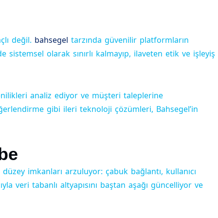
çlı değil.
bahsegel
tarzında güvenilir platformların
 sistemsel olarak sınırlı kalmayıp, ilaveten etik ve işleyiş
likleri analiz ediyor ve müşteri taleplerine
ğerlendirme gibi ileri teknoloji çözümleri, Bahsegel’in
übe
 düzey imkanları arzuluyor: çabuk bağlantı, kullanıcı
yla veri tabanlı altyapısını baştan aşağı güncelliyor ve