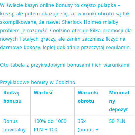
W świecie kasyn online bonusy to często pułapka –
kuszą, ale potem okazuje się, że warunki obrotu są tak
skomplikowane, że nawet Sherlock Holmes miałby
problem je rozgryźć. Coolzino oferuje kilka promocji dla
nowych i stałych graczy, ale zanim zaczniesz liczyć na
darmowe kokosy, lepiej dokładnie przeczytaj regulamin.
Oto tabela z przykładowymi bonusami i ich warunkami:
Przykładowe bonusy w Coolzino
Rodzaj
Wartość
Warunki
Minimal
bonusu
obrotu
ny
depozyt
Bonus
100% do 1000
35x
50 PLN
powitalny
PLN + 100
(bonus +