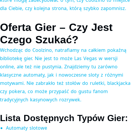
które mogą zadecydować o tym, czy Coolzino to miejsce
dla Ciebie, czy kolejna strona, którą szybko zapomnisz.
Oferta Gier – Czy Jest
Czego Szukać?
Wchodząc do Coolzino, natrafiamy na całkiem pokaźną
bibliotekę gier. Nie jest to może Las Vegas w wersji
online, ale też nie pustynia. Znajdziemy tu zarówno
klasyczne automaty, jak i nowoczesne sloty z różnymi
motywami. Nie zabrakło też stołów do ruletki, blackjacka
czy pokera, co może przypaść do gustu fanom
tradycyjnych kasynowych rozrywek.
Lista Dostępnych Typów Gier:
Automaty slotowe