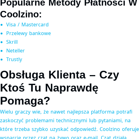
Popularne Metody Płatności W
Coolzino:
Visa / Mastercard
Przelewy bankowe
Skrill
Neteller
Trustly
Obsługa Klienta – Czy
Ktoś Tu Naprawdę
Pomaga?
Wielu graczy wie, że nawet najlepsza platforma potrafi
zaskoczyć problemami technicznymi lub pytaniami, na
które trzeba szybko uzyskać odpowiedź. Coolzino oferuje
wsparcie przez czat na żywo oraz e-mail. Czat działa