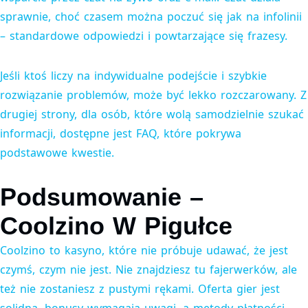
sprawnie, choć czasem można poczuć się jak na infolinii
– standardowe odpowiedzi i powtarzające się frazesy.
Jeśli ktoś liczy na indywidualne podejście i szybkie
rozwiązanie problemów, może być lekko rozczarowany. Z
drugiej strony, dla osób, które wolą samodzielnie szukać
informacji, dostępne jest FAQ, które pokrywa
podstawowe kwestie.
Podsumowanie –
Coolzino W Pigułce
Coolzino to kasyno, które nie próbuje udawać, że jest
czymś, czym nie jest. Nie znajdziesz tu fajerwerków, ale
też nie zostaniesz z pustymi rękami. Oferta gier jest