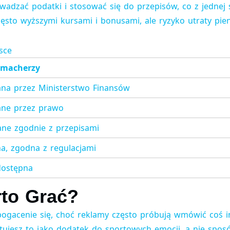
adzać podatki i stosować się do przepisów, co z jednej 
zęsto wyższymi kursami i bonusami, ale ryzyko utraty pien
sce
kmacherzy
na przez Ministerstwo Finansów
ne przez prawo
ne zgodnie z przepisami
, zgodna z regulacjami
dostępna
to Grać?
bogacenie się, choć reklamy często próbują wmówić coś 
ktujesz to jako dodatek do sportowych emocji, a nie spos