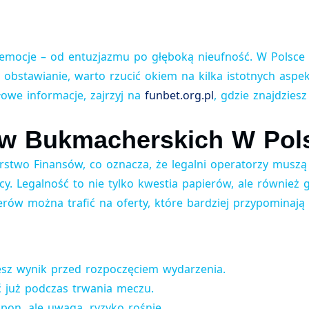
emocje – od entuzjazmu po głęboką nieufność. W Polsce r
 obstawianie, warto rzucić okiem na kilka istotnych aspe
łowe informacje, zajrzyj na
funbet.org.pl
, gdzie znajdziesz
ów Bukmacherskich W Pol
erstwo Finansów, co oznacza, że legalni operatorzy musz
cy. Legalność to nie tylko kwestia papierów, ale również 
ów można trafić na oferty, które bardziej przypominają p
esz wynik przed rozpoczęciem wydarzenia.
 już podczas trwania meczu.
pon, ale uwaga, ryzyko rośnie.