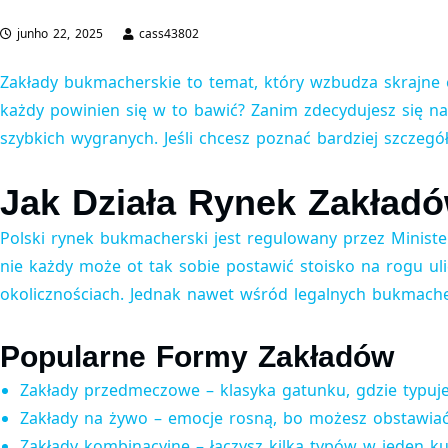
junho 22, 2025
cass43802
Zakłady bukmacherskie to temat, który wzbudza skrajne 
każdy powinien się w to bawić? Zanim zdecydujesz się na
szybkich wygranych. Jeśli chcesz poznać bardziej szczegó
Jak Działa Rynek Zakład
Polski rynek bukmacherski jest regulowany przez Minist
nie każdy może ot tak sobie postawić stoisko na rogu uli
okolicznościach. Jednak nawet wśród legalnych bukmacher
Popularne Formy Zakładów
Zakłady przedmeczowe – klasyka gatunku, gdzie typuj
Zakłady na żywo – emocje rosną, bo możesz obstawiać
Zakłady kombinacyjne – łączysz kilka typów w jeden ku