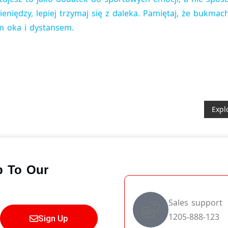
ieniędzy, lepiej trzymaj się z daleka. Pamiętaj, że bukm
m oka i dystansem.
Expl
p To Our
Sales support
1205-888-123
Sign Up