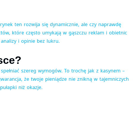
ynek ten rozwija się dynamicznie, ale czy naprawdę
któw, które często umykają w gąszczu reklam i obietnic
 analizy i opinie bez lukru.
sce?
ą spełniać szereg wymogów. To trochę jak z kasynem –
gwarancja, że twoje pieniądze nie znikną w tajemniczych
ułapki niż okazje.