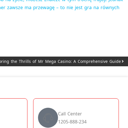
acher zawsze ma przewagę – to nie jest gra na równych
oring the Thrills of Mr Mega Casino: A Comprehensive Guide
Call Center
1205-888-234