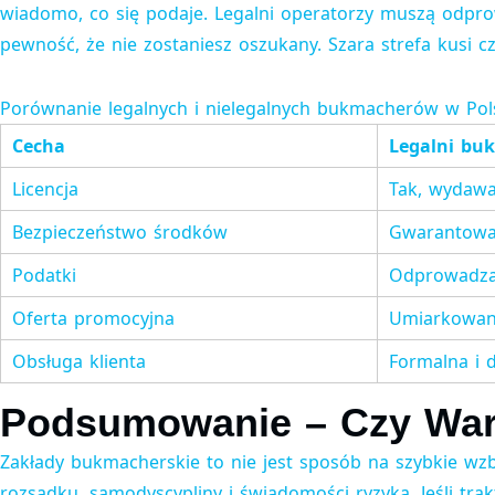
wiadomo, co się podaje. Legalni operatorzy muszą odprow
pewność, że nie zostaniesz oszukany. Szara strefa kusi c
Porównanie legalnych i nielegalnych bukmacherów w Pol
Cecha
Legalni bu
Licencja
Tak, wydawa
Bezpieczeństwo środków
Gwarantowa
Podatki
Odprowadza
Oferta promocyjna
Umiarkowana
Obsługa klienta
Formalna i 
Podsumowanie – Czy War
Zakłady bukmacherskie to nie jest sposób na szybkie wz
rozsądku, samodyscypliny i świadomości ryzyka. Jeśli tra