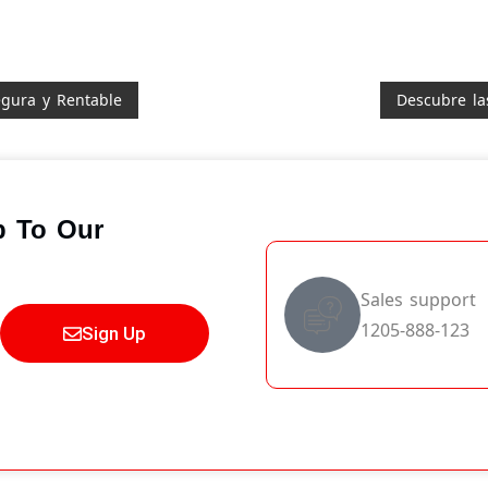
gura y Rentable
Descubre la
p To Our
Sales support
1205-888-123
Sign Up