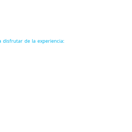
disfrutar de la experiencia: