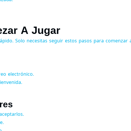
zar A Jugar
ápido. Solo necesitas seguir estos pasos para comenzar a 
eo electrónico.
ienvenida.
res
aceptarlos.
e.
o.