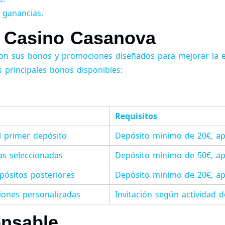
 ganancias.
 Casino Casanova
son sus bonos y promociones diseñados para mejorar la e
 principales bonos disponibles:
Requisitos
 primer depósito
Depósito mínimo de 20€, a
as seleccionadas
Depósito mínimo de 50€, a
ósitos posteriores
Depósito mínimo de 20€, a
iones personalizadas
Invitación según actividad 
nsable