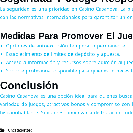
La seguridad es una prioridad en Casino Casanova. La pla
con las normativas internacionales para garantizar un en
Medidas Para Promover El Ju
Opciones de autoexclusión temporal o permanente.
Establecimiento de límites de depósito y apuesta.
Acceso a información y recursos sobre adicción al jue
Soporte profesional disponible para quienes lo necesit
Conclusión
Casino Casanova es una opción ideal para quienes buscan
variedad de juegos, atractivos bonos y compromiso con l
hispanohablante. Si quieres comenzar a disfrutar de todo
Uncategorized