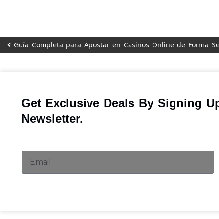
Guía Completa para Apostar en Casinos Online de Forma Se
Get Exclusive Deals By Signing U
Newsletter.