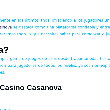
lmente en los últimos años, ofreciendo a los jugadores 
sinova
se destaca como una plataforma confiable y entre
loraremos todo lo que necesitas saber para comenzar a j
a?
plia gama de juegos de azar, desde tragamonedas hasta j
gación para jugadores de todos los niveles, ya sean princip
es.
e Casino Casanova
nzada.