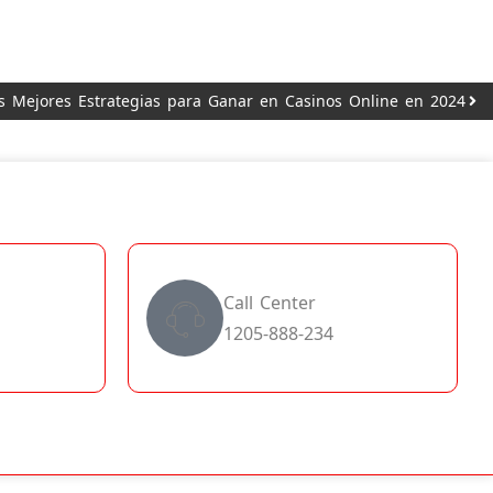
s Mejores Estrategias para Ganar en Casinos Online en 2024
Call Center
1205-888-234