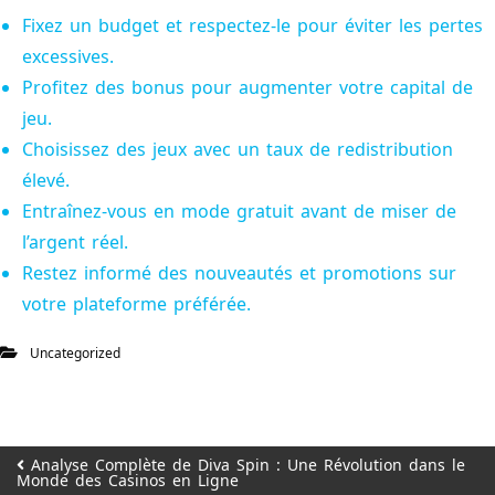
Fixez un budget et respectez-le pour éviter les pertes
excessives.
Profitez des bonus pour augmenter votre capital de
jeu.
Choisissez des jeux avec un taux de redistribution
élevé.
Entraînez-vous en mode gratuit avant de miser de
l’argent réel.
Restez informé des nouveautés et promotions sur
votre plateforme préférée.
Uncategorized
Analyse Complète de Diva Spin : Une Révolution dans le
Monde des Casinos en Ligne