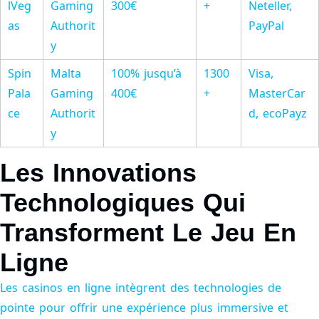
lVeg
Gaming
300€
+
Neteller,
as
Authorit
PayPal
y
Spin
Malta
100% jusqu’à
1300
Visa,
Pala
Gaming
400€
+
MasterCar
ce
Authorit
d, ecoPayz
y
Les Innovations
Technologiques Qui
Transforment Le Jeu En
Ligne
Les casinos en ligne intègrent des technologies de
pointe pour offrir une expérience plus immersive et