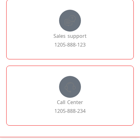
Sales support
1205-888-123
Call Center
1205-888-234