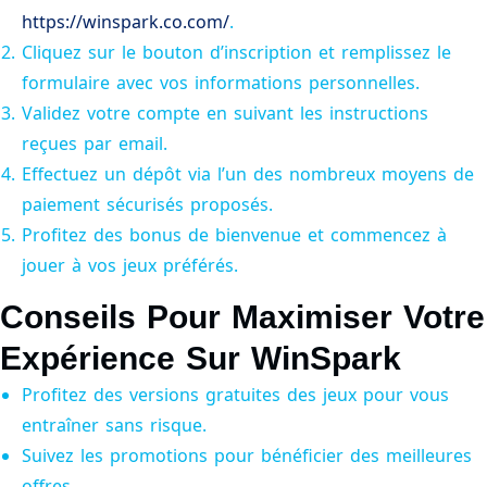
https://winspark.co.com/
.
Cliquez sur le bouton d’inscription et remplissez le
formulaire avec vos informations personnelles.
Validez votre compte en suivant les instructions
reçues par email.
Effectuez un dépôt via l’un des nombreux moyens de
paiement sécurisés proposés.
Profitez des bonus de bienvenue et commencez à
jouer à vos jeux préférés.
Conseils Pour Maximiser Votre
Expérience Sur WinSpark
Profitez des versions gratuites des jeux pour vous
entraîner sans risque.
Suivez les promotions pour bénéficier des meilleures
offres.